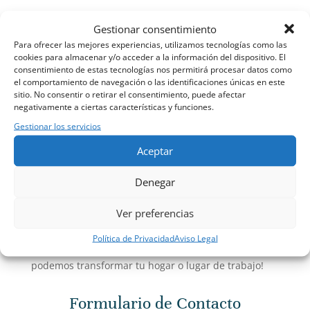
Gestionar consentimiento
Para ofrecer las mejores experiencias, utilizamos tecnologías como las
cookies para almacenar y/o acceder a la información del dispositivo. El
consentimiento de estas tecnologías nos permitirá procesar datos como
el comportamiento de navegación o las identificaciones únicas en este
sitio. No consentir o retirar el consentimiento, puede afectar
negativamente a ciertas características y funciones.
Gestionar los servicios
Aceptar
Denegar
¿Tienes alguna pregunta o necesitas asistencia
Ver preferencias
personalizada? En
La Tienda del Orden
, estamos
aquí para ayudarte a crear espacios perfectamente
Política de Privacidad
Aviso Legal
organizados. ¡Contáctanos y descubre cómo
podemos transformar tu hogar o lugar de trabajo!
Formulario de Contacto