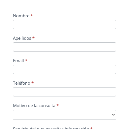
Contact
Nombre
*
Us
Apellidos
*
Email
*
Teléfono
*
Motivo de la consulta
*
Motivo
Servicio del que necesitas información
*