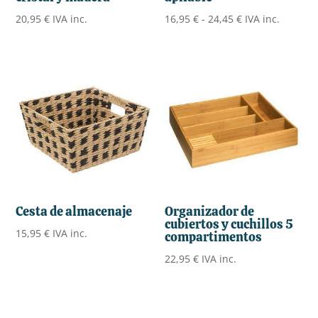
Rango
20,95
€
IVA inc.
16,95
€
-
24,45
€
IVA inc.
de
precios:
desde
16,95 €
hasta
24,45 €
Cesta de almacenaje
Organizador de
cubiertos y cuchillos 5
15,95
€
IVA inc.
compartimentos
22,95
€
IVA inc.