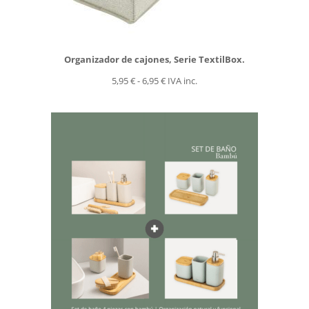
Organizador de cajones, Serie TextilBox.
Rango
5,95
€
-
6,95
€
IVA inc.
de
precios:
desde
5,95 €
hasta
6,95 €