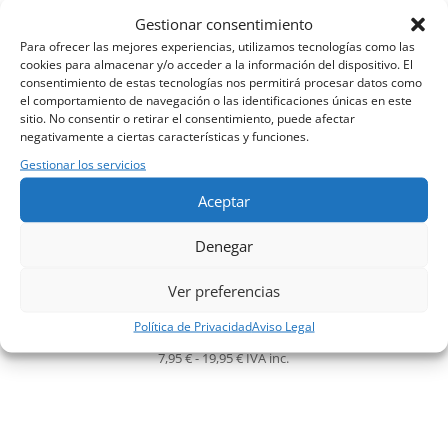
era:
es:
Gestionar consentimiento
43,90 €.
39,50 €.
Para ofrecer las mejores experiencias, utilizamos tecnologías como las
cookies para almacenar y/o acceder a la información del dispositivo. El
consentimiento de estas tecnologías nos permitirá procesar datos como
el comportamiento de navegación o las identificaciones únicas en este
sitio. No consentir o retirar el consentimiento, puede afectar
negativamente a ciertas características y funciones.
Gestionar los servicios
Aceptar
Denegar
Ver preferencias
Caja de almacenaje de tela, Serie TextilBox.
Política de Privacidad
Aviso Legal
Rango
7,95
€
-
19,95
€
IVA inc.
de
precios:
desde