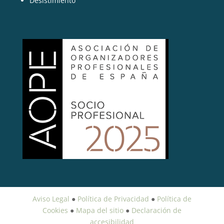
Desistimiento
Aviso Legal
●
Política de Privacidad
●
Política de
Cookies
●
Mapa del sitio
●
Declaración de
accesibilidad