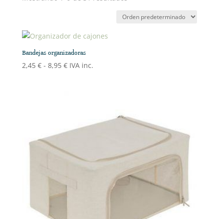
Bandejas organizadoras
Rango
2,45
€
-
8,95
€
IVA inc.
de
precios:
desde
2,45 €
hasta
8,95 €