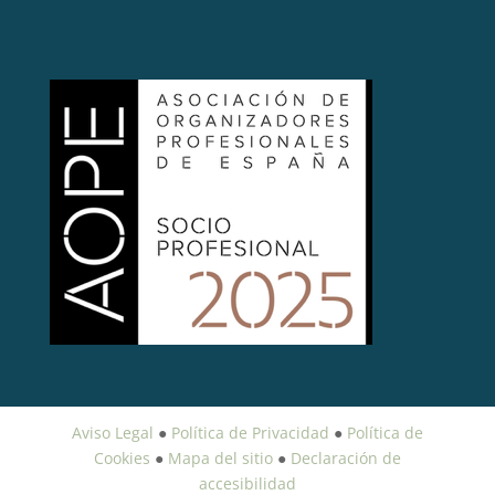
Aviso Legal
●
Política de Privacidad
●
Política de
Cookies
●
Mapa del sitio
●
Declaración de
accesibilidad