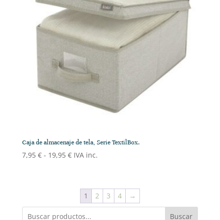
Caja de almacenaje de tela, Serie TextilBox.
Rango
7,95
€
-
19,95
€
IVA inc.
de
precios:
desde
1
2
3
4
→
7,95 €
hasta
Buscar