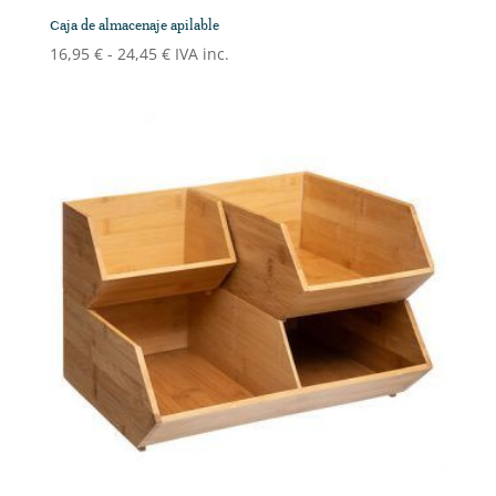
Caja de almacenaje apilable
Rango
16,95
€
-
24,45
€
IVA inc.
de
precios:
desde
16,95 €
hasta
24,45 €