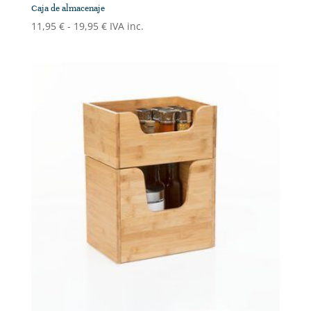
Caja de almacenaje
Rango
11,95
€
-
19,95
€
IVA inc.
de
precios:
desde
11,95 €
hasta
19,95 €