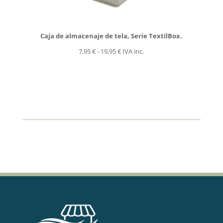
Caja de almacenaje de tela, Serie TextilBox.
Rango
7,95
€
-
19,95
€
IVA inc.
de
precios:
desde
7,95 €
hasta
19,95 €