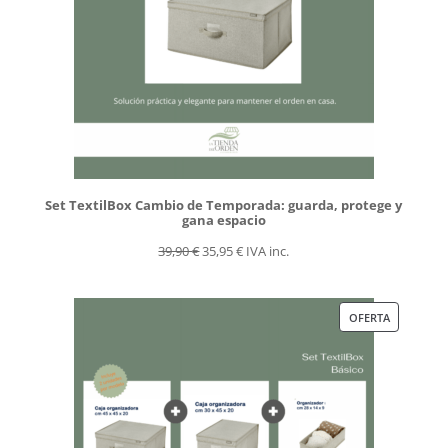
Set TextilBox Cambio de Temporada: guarda, protege y
gana espacio
El
El
39,90
€
35,95
€
IVA inc.
precio
precio
original
actual
PRODUCT
OFERTA
era:
es:
EN
39,90 €.
35,95 €.
OFERTA