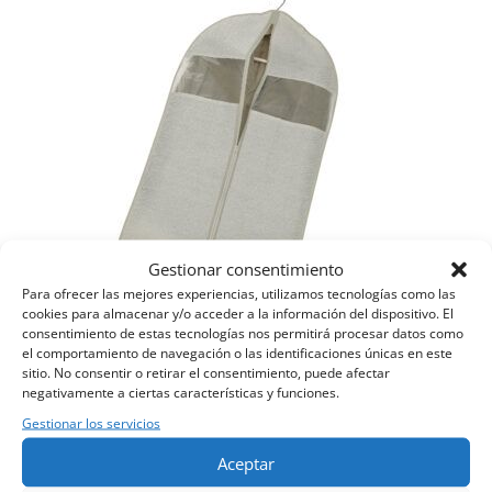
desde
4,95 €
hasta
8,95 €
Gestionar consentimiento
Para ofrecer las mejores experiencias, utilizamos tecnologías como las
cookies para almacenar y/o acceder a la información del dispositivo. El
consentimiento de estas tecnologías nos permitirá procesar datos como
el comportamiento de navegación o las identificaciones únicas en este
Funda Portatrajes
sitio. No consentir o retirar el consentimiento, puede afectar
4,90
€
IVA inc.
negativamente a ciertas características y funciones.
Gestionar los servicios
Aceptar