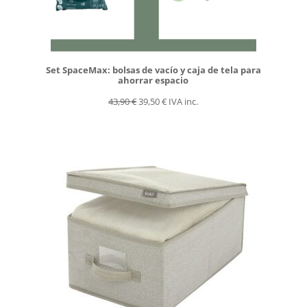
Set SpaceMax: bolsas de vacío y caja de tela para
ahorrar espacio
El
El
43,90
€
39,50
€
IVA inc.
precio
precio
original
actual
era:
es:
43,90 €.
39,50 €.