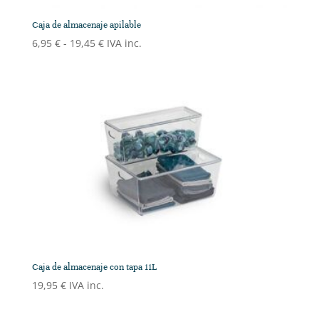
Caja de almacenaje apilable
Rango
6,95
€
-
19,45
€
IVA inc.
de
precios:
desde
6,95 €
hasta
19,45 €
Caja de almacenaje con tapa 11L
19,95
€
IVA inc.