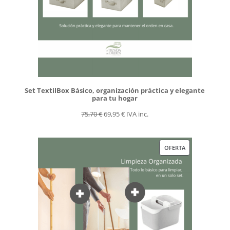
Set TextilBox Básico, organización práctica y elegante
para tu hogar
El
El
75,70
€
69,95
€
IVA inc.
precio
precio
original
actual
PRODUCTO
OFERTA
era:
es:
EN
75,70 €.
69,95 €.
OFERTA