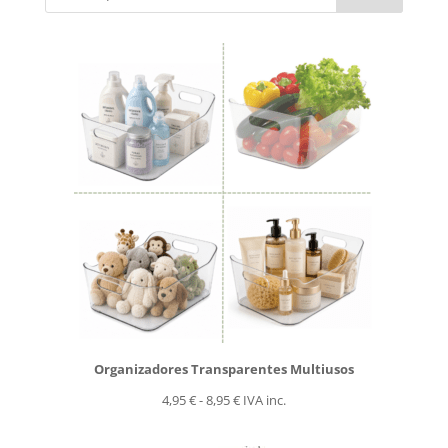
19,95 €
Organizadores Transparentes Multiusos
Rango
4,95
€
-
8,95
€
IVA inc.
de
precios: