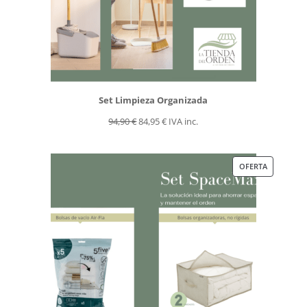
Set Limpieza Organizada
El
El
94,90
€
84,95
€
IVA inc.
precio
precio
original
actual
PRODUCT
OFERTA
era:
es:
EN
94,90 €.
84,95 €.
OFERTA