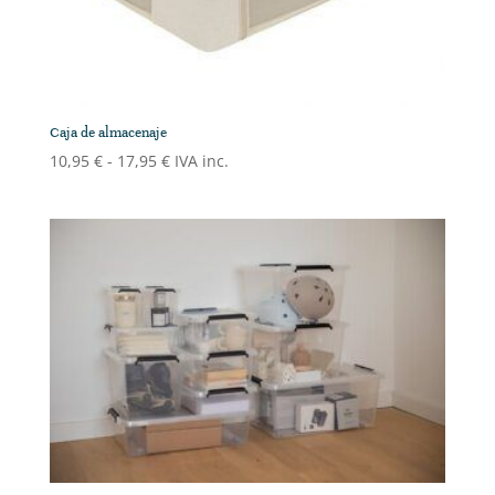
Caja de almacenaje
Rango
10,95
€
-
17,95
€
IVA inc.
de
precios:
desde
10,95 €
hasta
17,95 €