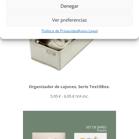
Denegar
Ver preferencias
Política de Privacidad
Aviso Legal
Organizador de cajones, Serie TextilBox.
Rango
5,95
€
-
6,95
€
IVA inc.
de
precios:
desde
5,95 €
hasta
6,95 €